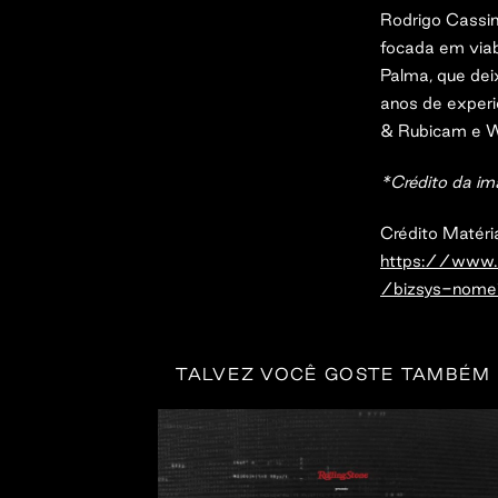
Rodrigo Cassin
focada em viab
Palma, que dei
anos de exper
& Rubicam e 
*Crédito da i
Crédito Matéri
https://www
/bizsys-nomei
TALVEZ VOCÊ GOSTE TAMBÉM