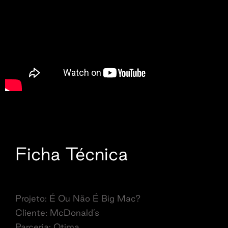
Ficha Técnica
Projeto: É Ou Não É Big Mac?
Cliente: McDonald’s
Parceria: Otima